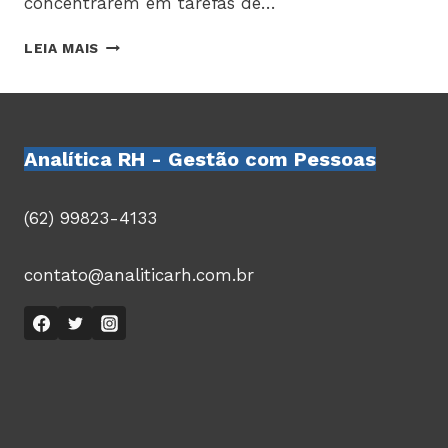
concentrarem em tarefas de…
INTELIGÊNCIA
LEIA MAIS
ARTIFICIAL
E
MACHINE
LEARNING
EM
Analítica RH - Gestão com Pessoas
RH:
TRANSFORMANDO
A
(62) 99823-4133
GESTÃO
DE
contato@analiticarh.com.br
PESSOAS
NO
SETOR
DE
TECNOLOGIA